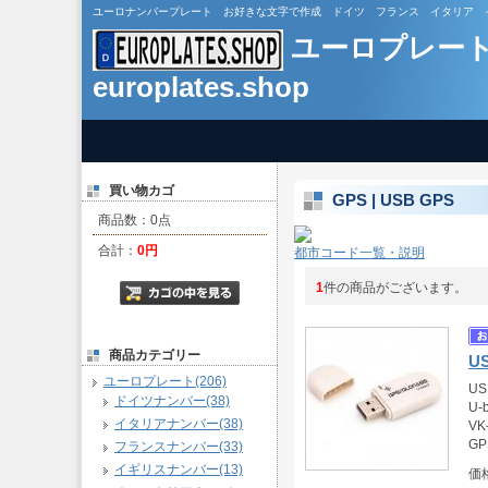
ユーロナンバープレート お好きな文字で作成 ドイツ フランス イタリア イギリス カスタ
ユーロプレー
europlates.shop
買い物カゴ
GPS | USB GPS
商品数：0点
合計：
0円
都市コード一覧・説明
1
件の商品がございます。
商品カテゴリー
U
ユーロプレート(206)
U
ドイツナンバー(38)
U-
イタリアナンバー(38)
VK
GP
フランスナンバー(33)
イギリスナンバー(13)
価