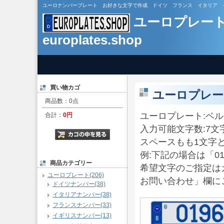
ユーロナンバープレート お好きな文字で作成 ドイツ フランス イタリア イギリス カスタ
ユーロプレー
europlates.shop
買い物カゴ
ユーロプレー
商品数：0点
ユーロプレート:ベル
合計：
0円
入力可能文字数:7文
スペースもも1文字
例:下記の場合は「01
商品カテゴリー
希望文字のご指定は
ユーロプレート(206)
お問い合わせ」欄に
ドイツナンバー(38)
イタリアナンバー(38)
フランスナンバー(33)
イギリスナンバー(13)