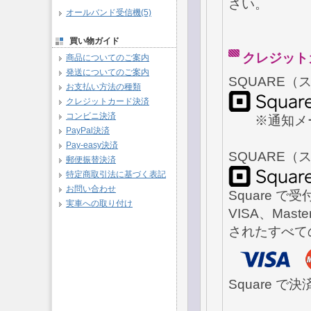
さい。
オールバンド受信機(5)
買い物ガイド
クレジッ
商品についてのご案内
発送についてのご案内
SQUARE
お支払い方法の種類
クレジットカード決済
コンビニ決済
※通知メー
PayPal決済
Pay-easy決済
SQUARE
郵便振替決済
特定商取引法に基づく表記
お問い合わせ
Square 
実車への取り付け
VISA、Mast
されたすべて
Square 