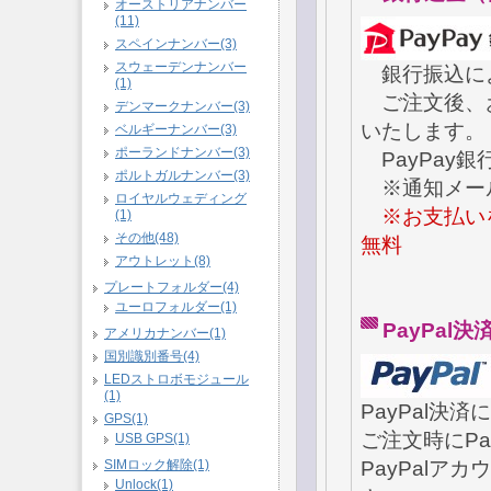
オーストリアナンバー
(11)
スペインナンバー(3)
スウェーデンナンバー
銀行振込によ
(1)
ご注文後、お
デンマークナンバー(3)
いたします。
ベルギーナンバー(3)
ポーランドナンバー(3)
PayPay
ポルトガルナンバー(3)
※通知メール
ロイヤルウェディング
※お支払い
(1)
その他(48)
無料
アウトレット(8)
プレートフォルダー(4)
ユーロフォルダー(1)
PayPa
アメリカナンバー(1)
国別識別番号(4)
LEDストロボモジュール
(1)
PayPal決
GPS(1)
ご注文時にPa
USB GPS(1)
SIMロック解除(1)
PayPal
Unlock(1)