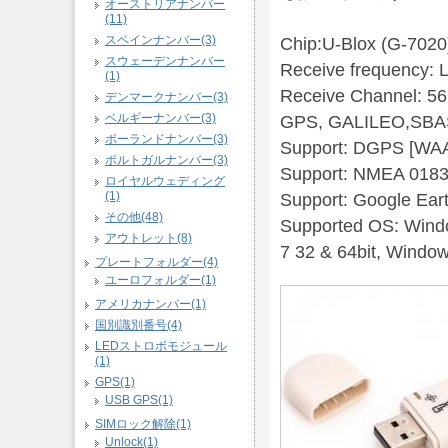
オーストリアナンバー
(11)
スペインナンバー(3)
Chip:U-Blox (G-7020
スウェーデンナンバー
Receive frequency: 
(1)
Receive Channel: 5
デンマークナンバー(3)
ベルギーナンバー(3)
GPS, GALILEO,SBA
ポーランドナンバー(3)
Support: DGPS [W
ポルトガルナンバー(3)
Support: NMEA 018
ロイヤルウェディング
(1)
Support: Google Ear
その他(48)
Supported OS: Windo
アウトレット(8)
7 32 & 64bit, Windo
プレートフォルダー(4)
ユーロフォルダー(1)
アメリカナンバー(1)
国別識別番号(4)
LEDストロボモジュール
(1)
GPS(1)
USB GPS(1)
SIMロック解除(1)
Unlock(1)