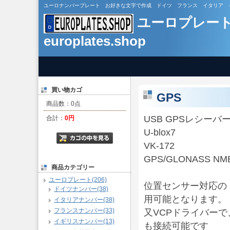
ユーロナンバープレート お好きな文字で作成 ドイツ フランス イタリア イギリス カスタ
ユーロプレー
europlates.shop
買い物カゴ
GPS
商品数：0点
USB GPSレシーバ
合計：
0円
U-blox7
VK-172
GPS/GLONASS NM
商品カテゴリー
ユーロプレート(206)
位置センサー対応の
ドイツナンバー(38)
用可能となります。
イタリアナンバー(38)
フランスナンバー(33)
又VCPドライバー
イギリスナンバー(13)
も接続可能です