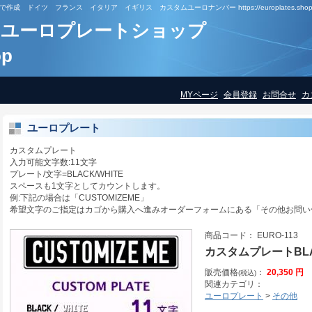
ドイツ フランス イタリア イギリス カスタムユーロナンバー https://europlates.shop
ユーロプレートショップ
op
MYページ
会員登録
お問合せ
カ
ユーロプレート
カスタムプレート
入力可能文字数:11文字
プレート/文字=BLACK/WHITE
スペースも1文字としてカウントします。
例:下記の場合は「CUSTOMIZEME」
希望文字のご指定はカゴから購入へ進みオーダーフォームにある「その他お問い
商品コード： EURO-113
カスタムプレートBLAC
販売価格
：
20,350 円
(税込)
関連カテゴリ：
ユーロプレート
>
その他