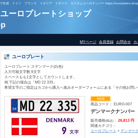
ドイツ フランス イタリア イギリス カスタムユーロナンバー https://europlates.shop
ユーロプレートショップ
op
MYページ
会員登録
お問合せ
カ
ユーロプレート
ユーロプレート:スデンマーク(白色)
入力可能文字数:9文字
スペースもも1文字としてカウントします。
例:下記の場合は「MD 22 335」
希望文字のご指定はカゴから購入へ進みオーダーフォームにある「その他お問い
商品コード： EURO-007
デンマークナンバー
販売価格
：
26,813 円
(税込)
関連カテゴリ：
ユーロプレート
>
デンマー