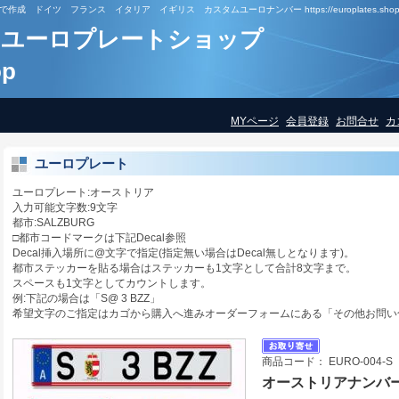
ドイツ フランス イタリア イギリス カスタムユーロナンバー https://europlates.shop
ユーロプレートショップ
op
MYページ
会員登録
お問合せ
カ
ユーロプレート
ユーロプレート:オーストリア
入力可能文字数:9文字
都市:SALZBURG
□都市コードマークは下記Decal参照
Decal挿入場所に@文字で指定(指定無い場合はDecal無しとなります)。
都市ステッカーを貼る場合はステッカーも1文字として合計8文字まで。
スペースも1文字としてカウントします。
例:下記の場合は「S@ 3 BZZ」
希望文字のご指定はカゴから購入へ進みオーダーフォームにある「その他お問い
商品コード： EURO-004-S
オーストリアナンバー