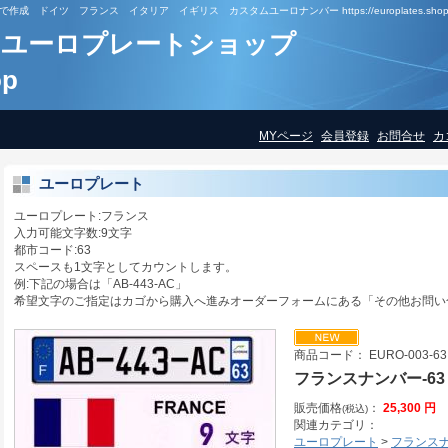
ドイツ フランス イタリア イギリス カスタムユーロナンバー https://europlates.shop
ユーロプレートショップ
op
MYページ
会員登録
お問合せ
カ
ユーロプレート
ユーロプレート:フランス
入力可能文字数:9文字
都市コード:63
スペースも1文字としてカウントします。
例:下記の場合は「AB-443-AC」
希望文字のご指定はカゴから購入へ進みオーダーフォームにある「その他お問い
商品コード： EURO-003-63
フランスナンバー-63
販売価格
：
25,300 円
(税込)
関連カテゴリ：
ユーロプレート
>
フランス