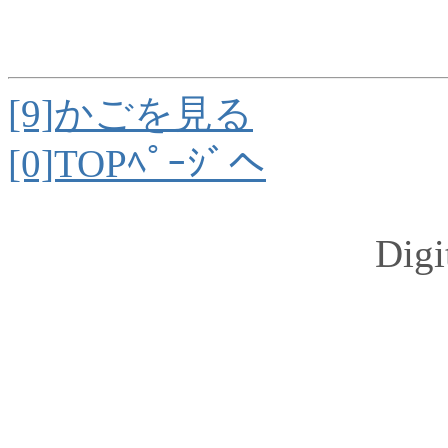
[9]かごを見る
[0]TOPﾍﾟｰｼﾞへ
Dig