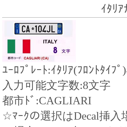
ｲﾀﾘｱ
ﾕｰﾛﾌﾟﾚｰﾄ:ｲﾀﾘｱ(ﾌﾛﾝﾄﾀｲﾌ
入力可能文字数:8文字
都市ﾄﾞ:CAGLIARI
☆ﾏｰｸの選択はDecal