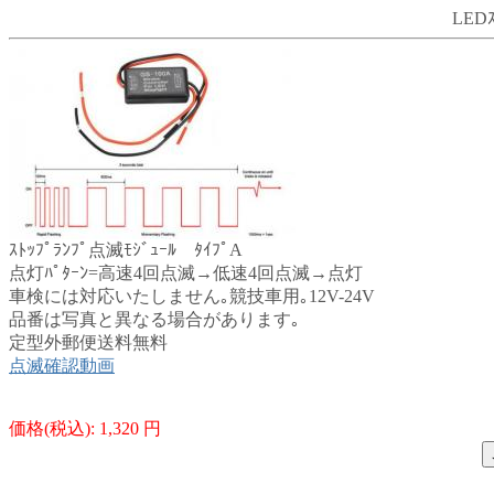
LEDｽ
ｽﾄｯﾌﾟﾗﾝﾌﾟ点滅ﾓｼﾞｭｰﾙ ﾀｲﾌﾟA
点灯ﾊﾟﾀｰﾝ=高速4回点滅→低速4回点滅→点灯
車検には対応いたしません｡競技車用｡12V-24V
品番は写真と異なる場合があります｡
定型外郵便送料無料
点滅確認動画
価格(税込): 1,320 円