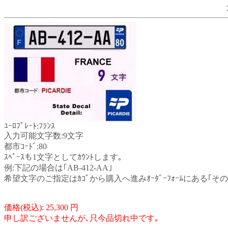
ﾕｰﾛﾌﾟﾚｰﾄ:ﾌﾗﾝｽ
入力可能文字数:9文字
都市ｺｰﾄﾞ:80
ｽﾍﾟｰｽも1文字としてｶｳﾝﾄします｡
例:下記の場合は｢AB-412-AA｣
希望文字のご指定はｶｺﾞから購入へ進みｵｰﾀﾞｰﾌｫｰﾑにある｢
価格(税込): 25,300 円
申し訳ございませんが､只今品切れ中です｡